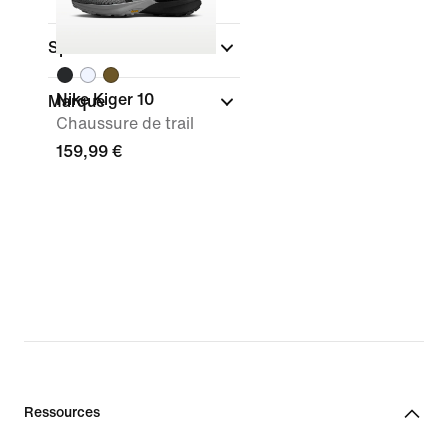
Sport
Nike Kiger 10
Marque
Chaussure de trail
159,99 €
Ressources