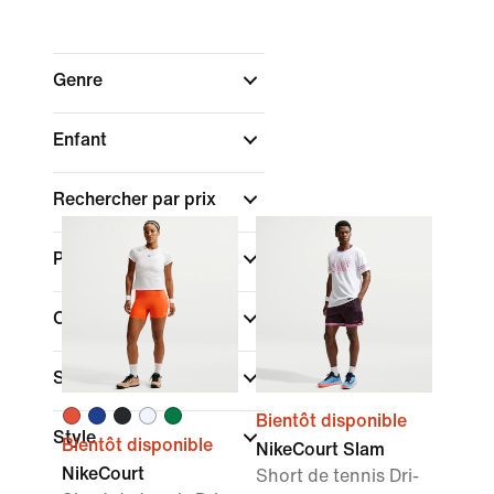
Genre
Enfant
Rechercher par prix
Promotions et offres
Couleur
Sport
(1)
Bientôt disponible
Style
Bientôt disponible
NikeCourt Slam
NikeCourt
Short de tennis Dri-