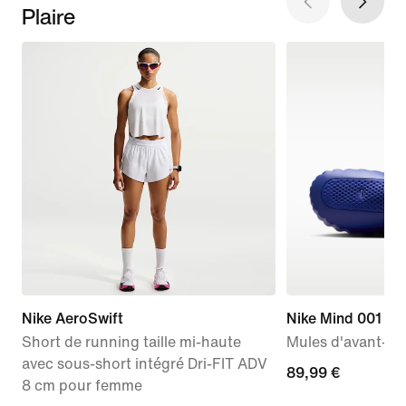
Plaire
Nike AeroSwift
Nike Mind 001
Short de running taille mi-haute
Mules d'avant-m
avec sous-short intégré Dri-FIT ADV
89,99 €
89,99 €
8 cm pour femme