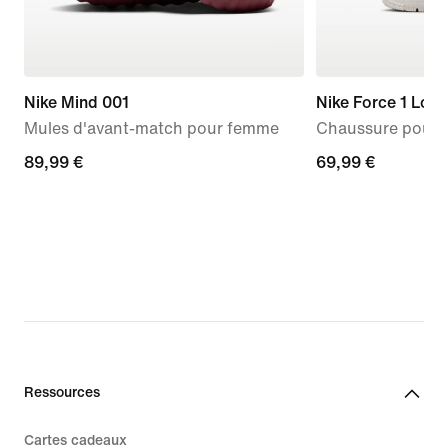
Nike Mind 001
Nike Force 1 Low
Mules d'avant-match pour femme
Chaussure pour b
89,99 €
89,99 €
69,99 €
69,99 €
Ressources
Cartes cadeaux