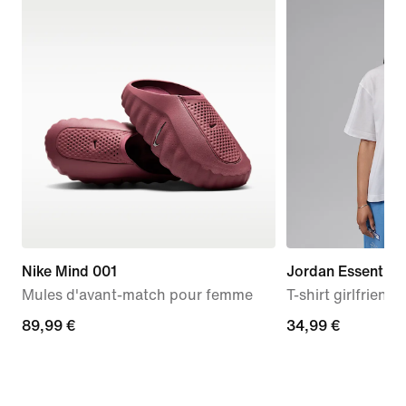
Nike Mind 001
Jordan Essentials
Mules d'avant-match pour femme
T-shirt girlfrien
89,99 €
89,99 €
34,99 €
34,99 €