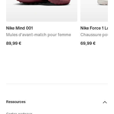
Nike Mind 001
Nike Force 1 Low
Mules d'avant-match pour femme
Chaussure pour b
89,99 €
89,99 €
69,99 €
69,99 €
Ressources