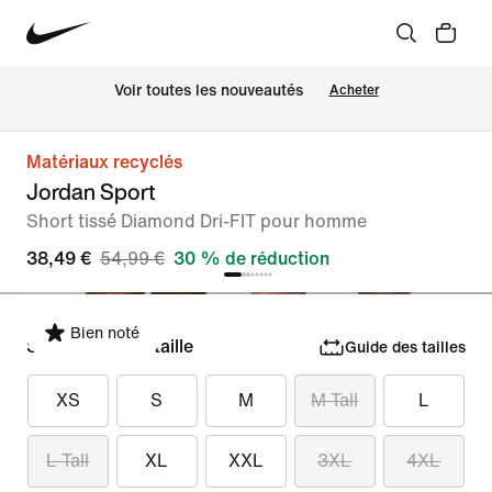
Voir toutes les nouveautés
Acheter
Matériaux recyclés
Jordan Sport
Short tissé Diamond Dri-FIT pour homme
38,49 €
54,99 €
30 % de réduction
Bien noté
Sélectionner la taille
Guide des tailles
XS
S
M
M Tall
L
L Tall
XL
XXL
3XL
4XL