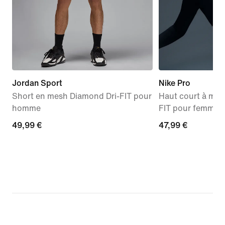
Jordan Sport
Nike Pro
Short en mesh Diamond Dri-FIT pour
Haut court à man
homme
FIT pour femme
49,99 €
49,99 €
47,99 €
47,99 €