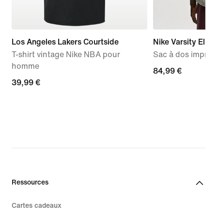
Los Angeles Lakers Courtside
Nike Varsity Elite
T-shirt vintage Nike NBA pour
Sac à dos imprim
homme
84,99 €
84,99 €
39,99 €
39,99 €
Ressources
Cartes cadeaux