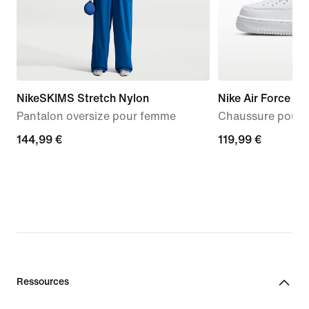
NikeSKIMS Stretch Nylon
Nike Air Force 1 '
Pantalon oversize pour femme
Chaussure pour
144,99 €
144,99 €
119,99 €
119,99 €
Ressources