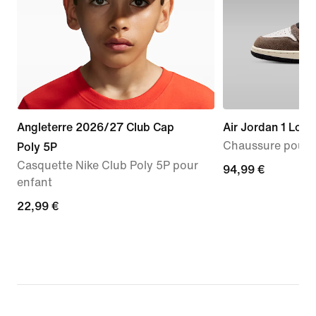
Angleterre 2026/27 Club Cap
Air Jordan 1 Low
Chaussure pour 
Poly 5P
Casquette Nike Club Poly 5P pour
94,99 €
94,99 €
enfant
22,99 €
22,99 €