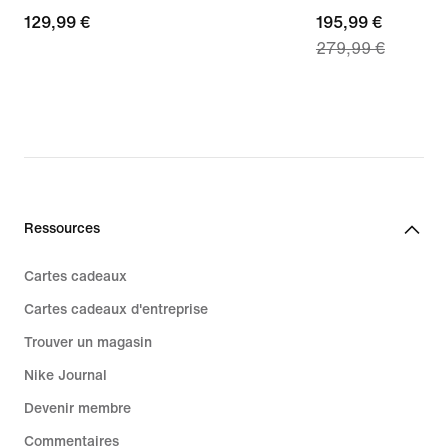
129,99 €
129,99 €
current
195,99 €
279,99 €
price
195,99 €,
original
price
279,99 €
Ressources
Cartes cadeaux
Cartes cadeaux d'entreprise
Trouver un magasin
Nike Journal
Devenir membre
Commentaires