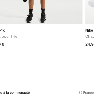
Pro
Nike Every
 pour fille
Chaussettes
9 €
9 €
24,99 €
24,99 €
es à la communauté
France