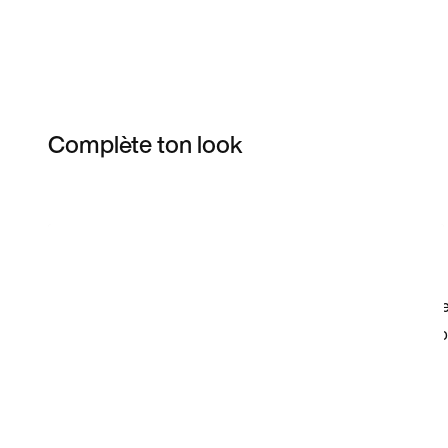
Complète ton look
Item 3 of 8