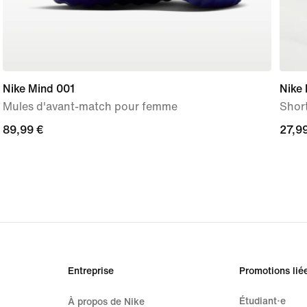
Nike Mind 001
Nike 
Mules d'avant-match pour femme
Short
89,99 €
89,99 €
27,9
27,9
Entreprise
Promotions lié
Étudiant·e
À propos de Nike