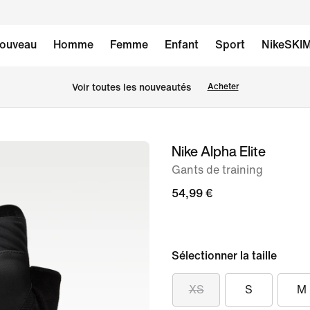
ouveau
Homme
Femme
Enfant
Sport
NikeSKI
Voir toutes les nouveautés
Acheter
Nike Alpha Elite
image 1
sur
Gants de training
2
54,99 €
Sélectionner la taille
XS
S
M