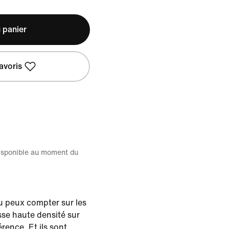
 panier
avoris
disponible au moment du
u peux compter sur les
sse haute densité sur
rence. Et ils sont