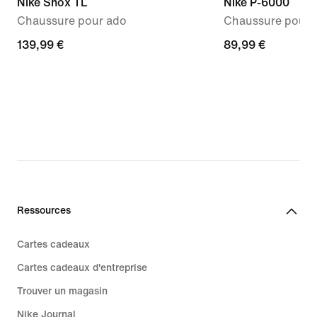
Nike Shox TL
Nike P-6000
Chaussure pour ado
Chaussure pour 
139,99 €
139,99 €
89,99 €
89,99 €
Ressources
Cartes cadeaux
Cartes cadeaux d'entreprise
Trouver un magasin
Nike Journal