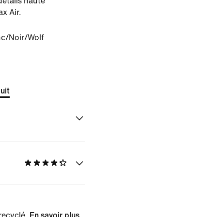
détails haute
x Air.
nc/Noir/Wolf
uit
recyclé.
En savoir plus