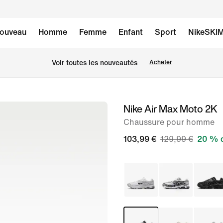
ouveau
Homme
Femme
Enfant
Sport
NikeSKI
Voir toutes les nouveautés
Acheter
Nike Air Max Moto 2K
image 1
sur
Chaussure pour homme
8
103,99 €
129,99 €
20 % d