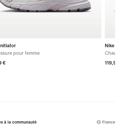
Initiator
Nike P-60
ssure pour femme
Chaussure
9 €
9 €
119,99 €
119,99 €
es à la communauté
France