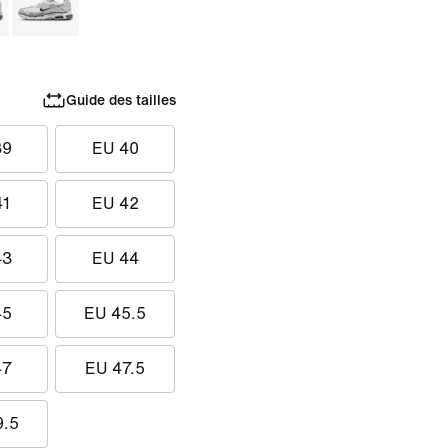
Guide des tailles
39
EU 40
41
EU 42
43
EU 44
45
EU 45.5
47
EU 47.5
9.5