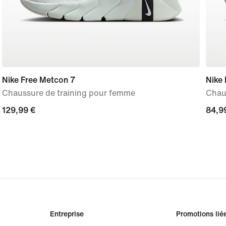
Nike Free Metcon 7
Nike 
Chaussure de training pour femme
Chau
129,99 €
129,99 €
84,9
84,9
Entreprise
Promotions lié