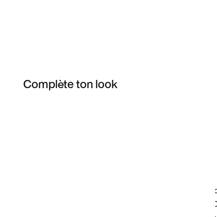
Complète ton look
Item 3 of 4