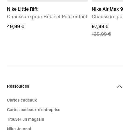
Nike Little Rift
Nike Air Max 95 
Chaussure pour Bébé et Petit enfant
Chaussure pour 
49,99 €
49,99 €
current
97,99 €
139,99 €
price
97,99 €,
original
price
139,99 €
Ressources
Cartes cadeaux
Cartes cadeaux d'entreprise
Trouver un magasin
Nike Journal