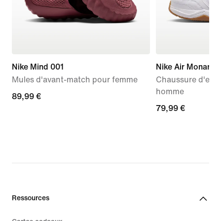
Nike Mind 001
Nike Air Monarch 
Mules d'avant-match pour femme
Chaussure d'ent
homme
89,99 €
89,99 €
79,99 €
79,99 €
Ressources