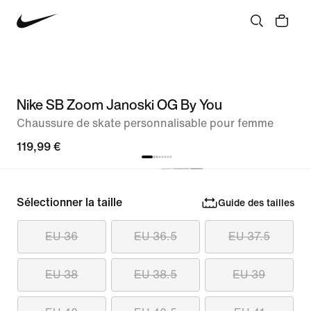
Nike SB Zoom Janoski OG By You
Chaussure de skate personnalisable pour femme
119,99 €
Sélectionner la taille
Guide des tailles
EU 36
EU 36.5
EU 37.5
EU 38
EU 38.5
EU 39