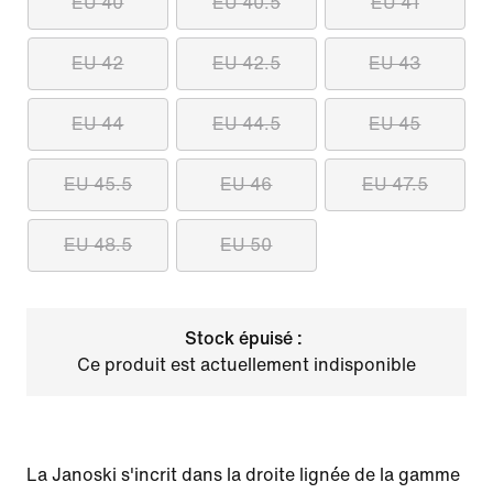
EU 40
EU 40.5
EU 41
EU 42
EU 42.5
EU 43
EU 44
EU 44.5
EU 45
EU 45.5
EU 46
EU 47.5
EU 48.5
EU 50
Stock épuisé :
Ce produit est actuellement indisponible
La Janoski s'incrit dans la droite lignée de la gamme