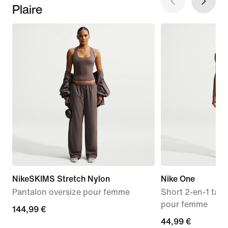
Plaire
NikeSKIMS Stretch Nylon
Nike One
Pantalon oversize pour femme
Short 2-en-1 tail
pour femme
144,99 €
144,99 €
44,99 €
44,99 €