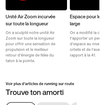
Unité Air Zoom incurvée
Espace pour les o
sur toute la longueur
large
On a sculpté notre unité Air
On a modifié la co
Zoom sur toute la longueur
t'apporter un peu p
pour offrir une sensation de
d'espace au niveau
propulsion et le meilleur
orteils et de l'avant
retour d'énergie de Nike du
rapport à la 41.
talon à la pointe.
Voir plus d'articles de running sur route
Trouve ton amorti