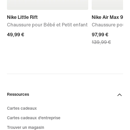
Nike Little Rift
Nike Air Max 95 
Chaussure pour Bébé et Petit enfant
Chaussure pour 
49,99 €
49,99 €
current
97,99 €
139,99 €
price
97,99 €,
original
price
139,99 €
Ressources
Cartes cadeaux
Cartes cadeaux d'entreprise
Trouver un magasin