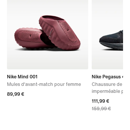
Nike Mind 001
Nike Pegasus 41
Mules d'avant-match pour femme
Chaussure de run
imperméable po
89,99 €
89,99 €
current
111,99 €
159,99 €
price
111,99 €,
original