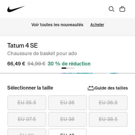
Voir toutes les nouveautés
Acheter
Tatum 4 SE
Chaussure de basket pour ado
66,49 €
94,99 €
30 % de réduction
Sélectionner la taille
Guide des tailles
EU 35.5
EU 36
EU 36.5
EU 37.5
EU 38
EU 38.5