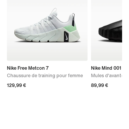
Nike Free Metcon 7
Nike Mind 001
Chaussure de training pour femme
Mules d'avant-m
129,99 €
129,99 €
89,99 €
89,99 €