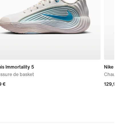
is Immortality 5
Nike S.T. C
ssure de basket
Chaussure 
9 €
9 €
129,99 €
129,99 €