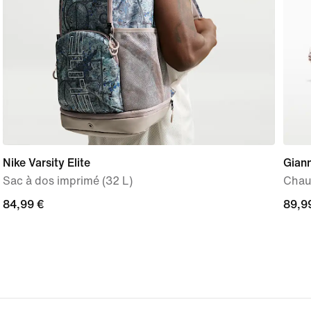
Nike Varsity Elite
Giann
Sac à dos imprimé (32 L)
Chau
84,99 €
84,99 €
89,9
89,9