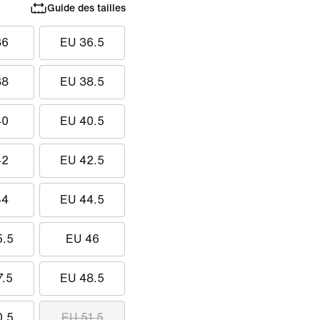
Guide des tailles
36
EU 36.5
38
EU 38.5
40
EU 40.5
42
EU 42.5
44
EU 44.5
5.5
EU 46
7.5
EU 48.5
0.5
EU 51.5