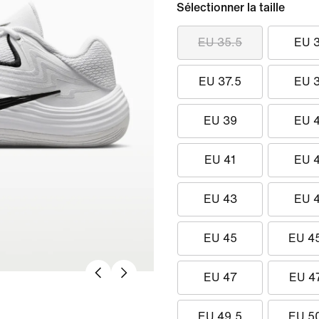
Sélectionner la taille
EU 35.5
EU 
EU 37.5
EU 
EU 39
EU 
EU 41
EU 
EU 43
EU 
EU 45
EU 4
EU 47
EU 4
EU 49.5
EU 5