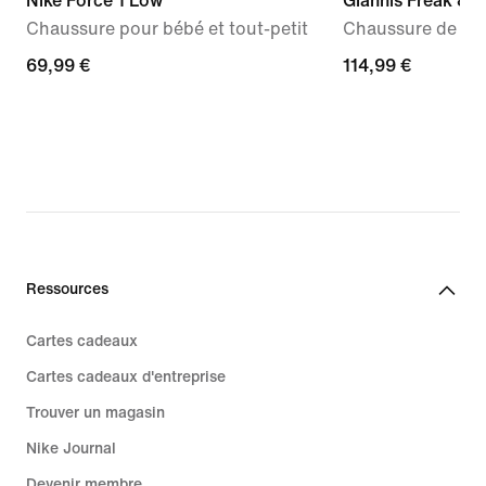
Nike Force 1 Low
Giannis Freak 8 "
Chaussure pour bébé et tout-petit
Chaussure de ba
69,99 €
69,99 €
114,99 €
114,99 €
Ressources
Cartes cadeaux
Cartes cadeaux d'entreprise
Trouver un magasin
Nike Journal
Devenir membre