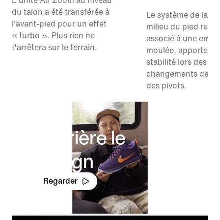
L'unité Air Zoom au niveau
du talon a été transférée à
Le système de laça
l'avant-pied pour un effet
milieu du pied repe
« turbo ». Plus rien ne
associé à une empe
t'arrêtera sur le terrain.
moulée, apporte pl
stabilité lors des
changements de dir
des pivots.
Derrière le
design
Regarder