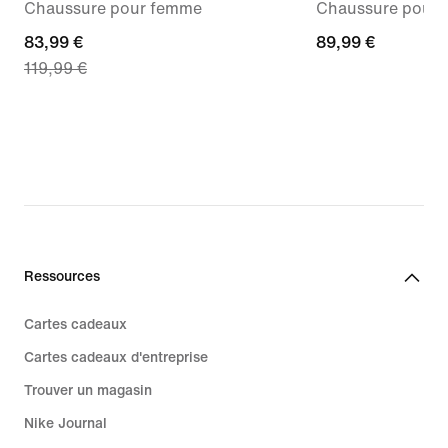
Chaussure pour femme
Chaussure pour 
current
83,99 €
89,99 €
89,99 €
119,99 €
price
83,99 €,
original
price
119,99 €
Ressources
Cartes cadeaux
Cartes cadeaux d'entreprise
Trouver un magasin
Nike Journal