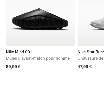
Nike Mind 001
Nike Star Runner
Mules d'avant-match pour homme
Chaussure de run
89,99 €
89,99 €
47,99 €
47,99 €