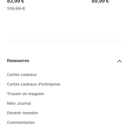
current
83,99 €
89,99 €
89,99 €
119,99 €
price
83,99 €,
original
price
119,99 €
Ressources
Cartes cadeaux
Cartes cadeaux d'entreprise
Trouver un magasin
Nike Journal
Devenir membre
Commentaires