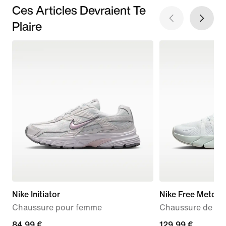
Ces Articles Devraient Te
Plaire
Nike Initiator
Nike Free Metcon
Chaussure pour femme
Chaussure de tra
84,99 €
84,99 €
129,99 €
129,99 €