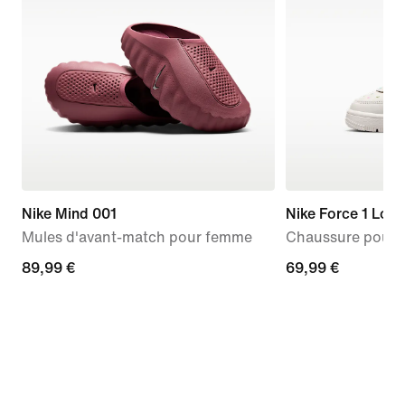
Nike Mind 001
Nike Force 1 Low
Mules d'avant-match pour femme
Chaussure pour b
89,99 €
89,99 €
69,99 €
69,99 €