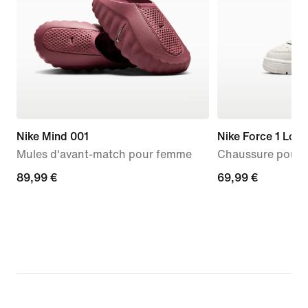
Nike Mind 001
Nike Force 1 Low
Mules d'avant-match pour femme
Chaussure pour b
89,99 €
89,99 €
69,99 €
69,99 €