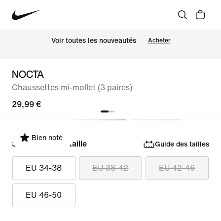
Voir toutes les nouveautés
Acheter
NOCTA
Chaussettes mi-mollet (3 paires)
29,99 €
Bien noté
Sélectionner la taille
Guide des tailles
EU 34-38
EU 38-42
EU 42-46
EU 46-50