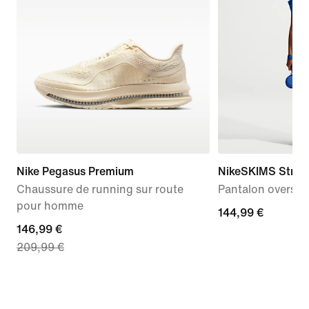
Nike Pegasus Premium
NikeSKIMS Stret
Chaussure de running sur route
Pantalon oversiz
pour homme
144,99 €
144,99 €
current
146,99 €
209,99 €
price
146,99 €,
original
price