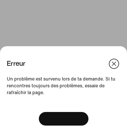
Erreur
We think you are in United States.
Update your location?
Un problème est survenu lors de ta demande. Si tu
Ressources
rencontres toujours des problèmes, essaie de
rafraîchir la page.
France
United States
Cartes cadeaux
[ Code: D1B61E47 ]
Cartes cadeaux d'entreprise
Trouver un magasin
Afficher le panier
Nike Journal