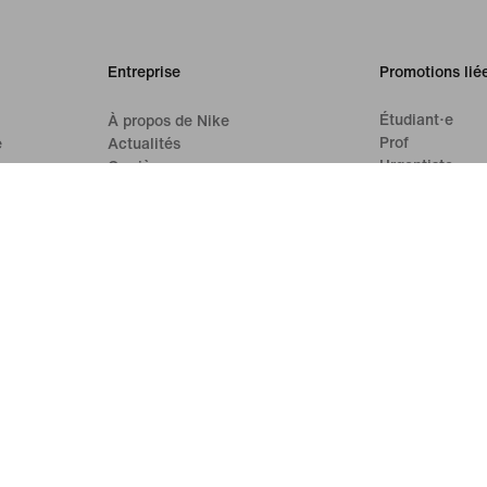
Entreprise
Promotions lié
Étudiant·e
À propos de Nike
Prof
e
Actualités
Urgentiste
Carrières
Pro de santé
Investisseurs
Développement durable
Accessibilité: partiellement conforme
Déclaration d'accessibilité
ke
Mission
Nike Coaching
Signaler un problème
'utilisation
Conditions générales de vente
Informations sur l'entrepris