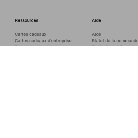
Ressources
Aide
Cartes cadeaux
Aide
Cartes cadeaux d'entreprise
Statut de la command
Trouver un magasin
Expédition et livraison
Nike Journal
Retours
Devenir membre
Modes de paiement
Commentaires
Nous contacter
Codes promo
Avis
Conseil produit
Aide - Codes promo Ni
Running Shoe Finder
©
2026
Nike, Inc. Tous droits réservés
Guides
Conditions d
Paramètres de confidentialité et des cookies