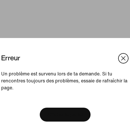
Erreur
Un problème est survenu lors de ta demande. Si tu
rencontres toujours des problèmes, essaie de rafraîchir la
page.
[ Code: D1B61E47 ]
We think you are in United 
Update your location?
Afficher le panier
France