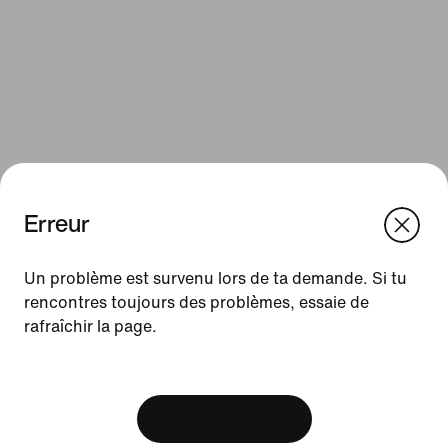
Erreur
We think you are in United States.
Update your location?
Un problème est survenu lors de ta demande. Si tu
Ressources
rencontres toujours des problèmes, essaie de
rafraîchir la page.
France
United States
Cartes cadeaux
[ Code: D1B61E47 ]
Cartes cadeaux d'entreprise
Trouver un magasin
Afficher le panier
Nike Journal