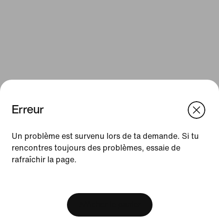
Erreur
We think you are in United States.
Update your location?
Un problème est survenu lors de ta demande. Si tu
Ressources
rencontres toujours des problèmes, essaie de
rafraîchir la page.
France
United States
Cartes cadeaux
[ Code: D1B61E47 ]
Cartes cadeaux d'entreprise
Trouver un magasin
Afficher le panier
Nike Journal