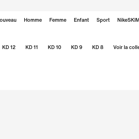
ouveau
Homme
Femme
Enfant
Sport
NikeSKI
KD 12
KD 11
KD 10
KD 9
KD 8
Voir la col