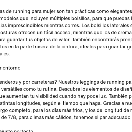
as de running para mujer son tan prácticas como elegantes
modelos que incluyen múltiples bolsillos, para que puedas l
ias imprescindibles mientras corres. Los bolsillos laterales 
costuras ofrecen un fácil acceso, mientras que los de crema
ara guardar tus objetos de valor. También encontrarás pre
rtos en la parte trasera de la cintura, ideales para guardar g
ales.
r entorno
enderos y por carreteras? Nuestros leggings de running pa
 versátiles como tu rutina. Descubre los elementos de dise
que aumentan tu visibilidad cuando hay poca luz. También 
distintas longitudes, según el tiempo que haga. Gracias a nu
rgo completo, para los días más fríos, y los de longitud de 
y de 7/8, para climas más cálidos, tenemos el par adecuado p
ajuste perfecto