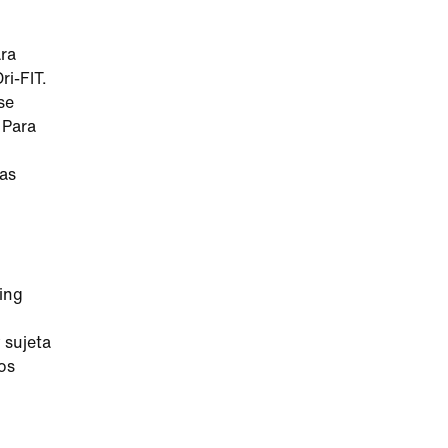
ara
ri-FIT.
se
 Para
nas
ing
 sujeta
os