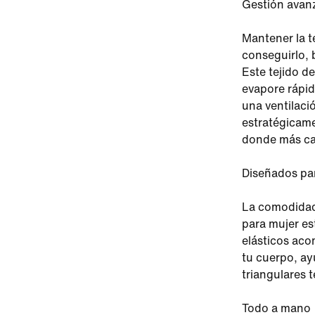
Gestión avan
Mantener la t
conseguirlo, 
Este tejido d
evapore rápi
una ventilaci
estratégicame
donde más ca
Diseñados par
La comodidad 
para mujer es
elásticos aco
tu cuerpo, ay
triangulares 
Todo a mano