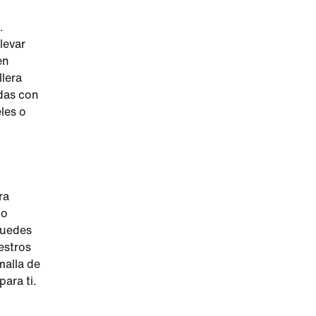
.
levar
en
llera
ndas con
eles o
ra
ño
puedes
estros
malla de
ara ti.