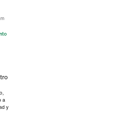
cm
nto
tro
o,
o a
ad y