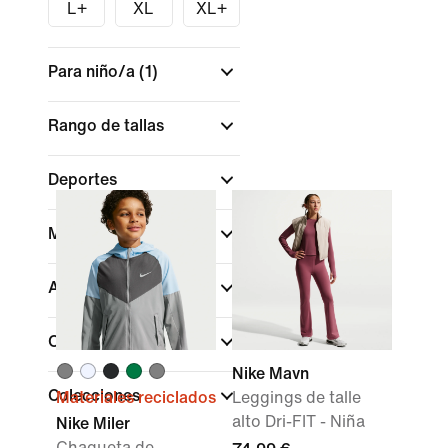
L+
XL
XL+
Para niño/a
(1)
Rango de tallas
Deportes
Marca
Ajuste
Características
Nike Mavn
Colecciones
Materiales reciclados
Leggings de talle
alto Dri-FIT - Niña
Nike Miler
Chaqueta de