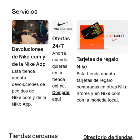
Servicios
Ofertas
24/7
Devoluciones
Ahorra
de Nike.com y
Tarjetas de regalo
cuando
de la Nike App
quieras
Nike
Esta tienda
en la
Esta tienda acepta
acepta
tienda
tarjetas de regalo
devoluciones de
online.
compradas en otras Nike
pedidos de
Comprar
Stores y en Nike.com
Nike.com y de la
aquí
con la moneda local.
Nike App.
Tiendas cercanas
Directorio de tiendas