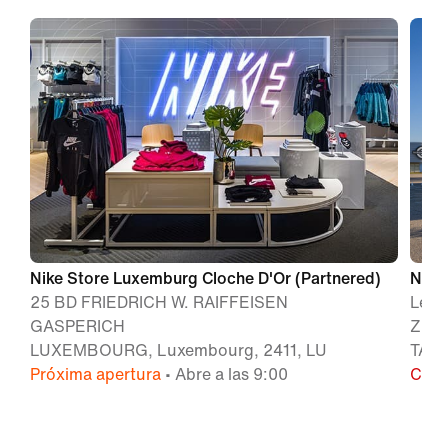
Nike Store Luxemburg Cloche D'Or (Partnered)
Nike
25 BD FRIEDRICH W. RAIFFEISEN
Le C
GASPERICH
Z.I.
LUXEMBOURG, Luxembourg, 2411, LU
TALA
Próxima apertura
• Abre a las 9:00
Cerr