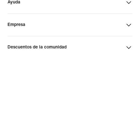
Ayuda
Empresa
Descuentos de la comunidad
España
©
2026
Nike, Inc. Todos los derechos reservados
Guías
Términos de uso
Términos de venta
Aviso legal
Política de privacidad y cookies
Configuración de privacidad y cookies