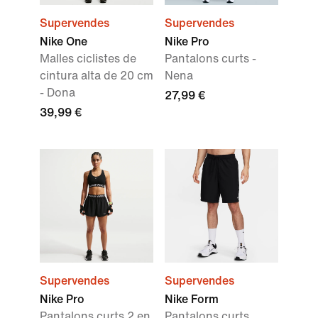
Supervendes
Supervendes
Nike One
Nike Pro
Malles ciclistes de
Pantalons curts -
cintura alta de 20 cm
Nena
- Dona
27,99 €
39,99 €
Supervendes
Supervendes
Nike Pro
Nike Form
Pantalons curts 2 en
Pantalons curts