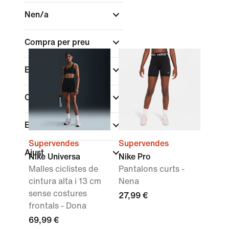
Nen/a
Compra per preu
En oferta
Color
Esports
(1)
Supervendes
Supervendes
Ajust
Nike Universa
Nike Pro
Malles ciclistes de
Pantalons curts -
cintura alta i 13 cm
Nena
sense costures
27,99 €
frontals - Dona
69,99 €