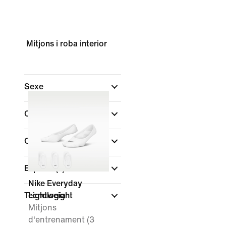
Mitjons i roba interior
Sexe
Compra per preu
Color
Esports
(1)
Nike Everyday
Tecnologia
Lightweight
Mitjons
d'entrenament (3