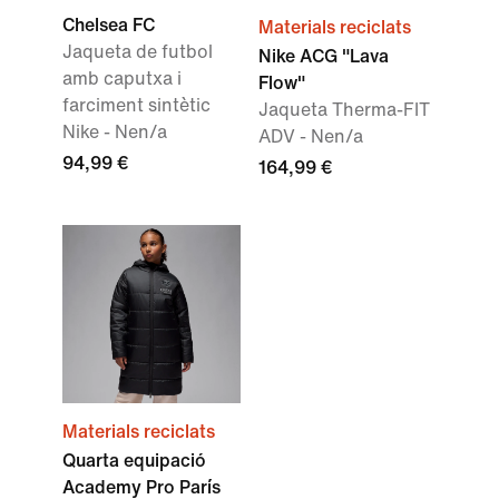
Chelsea FC
Materials reciclats
Jaqueta de futbol
Nike ACG "Lava
amb caputxa i
Flow"
farciment sintètic
Jaqueta Therma-FIT
Nike - Nen/a
ADV - Nen/a
94,99 €
164,99 €
Materials reciclats
Quarta equipació
Academy Pro París