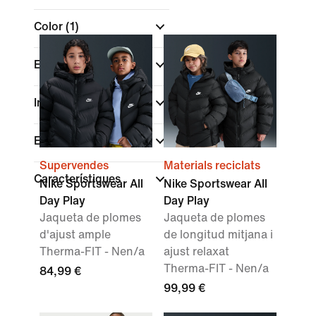
Color
(1)
Edat dels nens
Interval de talles
Esports
Supervendes
Materials reciclats
Característiques
Nike Sportswear All
Nike Sportswear All
Day Play
Day Play
Jaqueta de plomes
Jaqueta de plomes
d'ajust ample
de longitud mitjana i
Therma-FIT - Nen/a
ajust relaxat
Therma-FIT - Nen/a
84,99 €
99,99 €