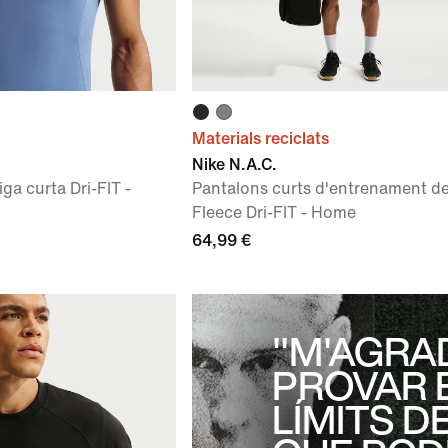
Materials reciclats
Nike N.A.C.
a curta Dri-FIT -
Pantalons curts d'entrenament de 
Fleece Dri-FIT - Home
64,99 €
"M'AGRA
PROVAR 
LÍMITS D