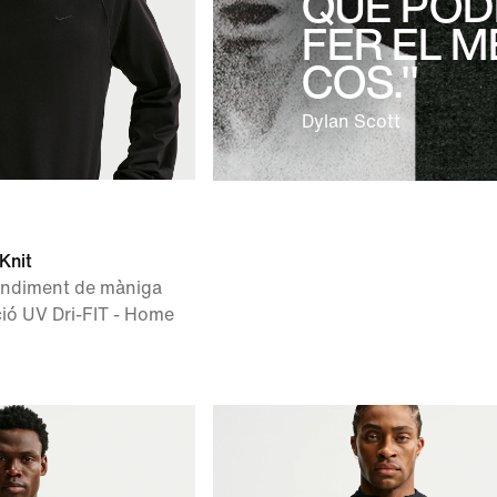
QUE POD
FER EL M
COS."
Dylan Scott
Knit
rendiment de màniga
ció UV Dri-FIT - Home