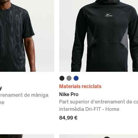
Materials reciclats
y
Nike Pro
ntrenament de màniga
Part superior d'entrenament de c
me
intermèdia Dri-FIT - Home
84,99 €