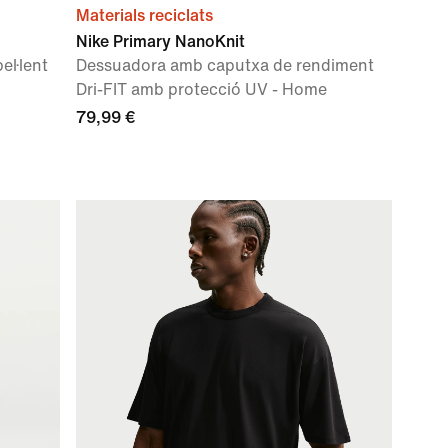
Materials reciclats
Nike Primary NanoKnit
el·lent
Dessuadora amb caputxa de rendiment
Dri-FIT amb protecció UV - Home
79,99 €