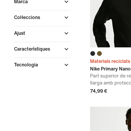
Marca
Col·leccions
Ajust
Característiques
Materials reciclats
Tecnologia
Nike Primary Nano
Part superior de 
llarga amb protec
74,99 €