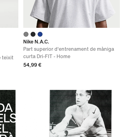
Nike N.A.C.
Part superior d'entrenament de màniga
curta Dri-FIT - Home
teixit
54,99 €
DA
ELS
EL