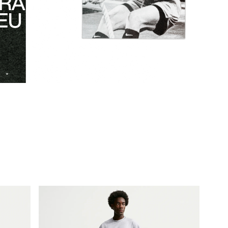
RÀ
EU