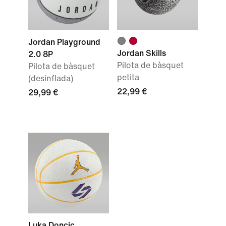
Jordan Playground
Jordan Skills
2.0 8P
Pilota de bàsquet
Pilota de bàsquet
petita
(desinflada)
22,99 €
29,99 €
Luka Doncic