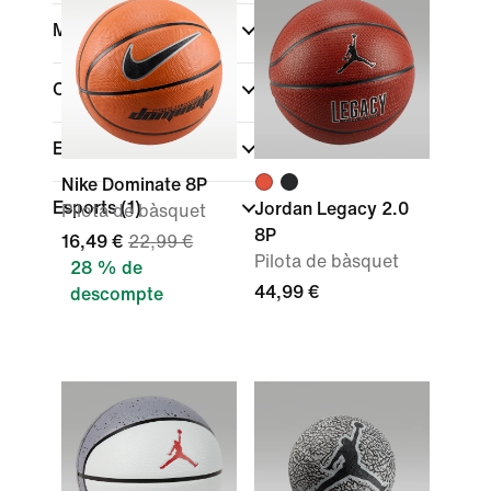
Marca
Color
En oferta
Nike Dominate 8P
Esports
(1)
Jordan Legacy 2.0
Pilota de bàsquet
8P
16,49 €
22,99 €
Pilota de bàsquet
28 % de
44,99 €
descompte