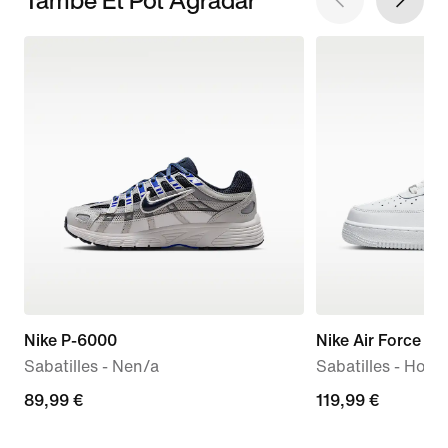
Nike P-6000
Nike Air Force 1 '
Sabatilles - Nen/a
Sabatilles - Hom
89,99 €
89,99 €
119,99 €
119,99 €