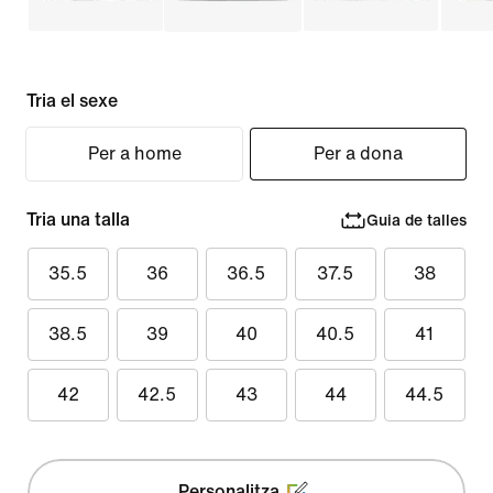
Tria el sexe
Per a home
Per a dona
Tria una talla
Guia de talles
35.5
36
36.5
37.5
38
38.5
39
40
40.5
41
42
42.5
43
44
44.5
Personalitza