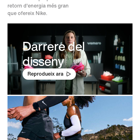
retorn d'energia més gran
que ofereix Nike.
Darrere del
disseny
Reprodueix ara