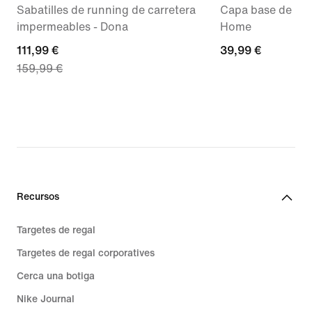
Sabatilles de running de carretera
Capa base de màni
impermeables - Dona
Home
current
111,99 €
39,99 €
39,99 €
159,99 €
price
111,99 €,
original
price
159,99 €
Recursos
Targetes de regal
Targetes de regal corporatives
Cerca una botiga
Nike Journal