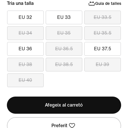
Tria una talla
Guia de talles
EU 32
EU 33
EU 33.5
EU 34
EU 35
EU 35.5
EU 36
EU 36.5
EU 37.5
EU 38
EU 38.5
EU 39
EU 40
Afegeix al carretó
Preferit