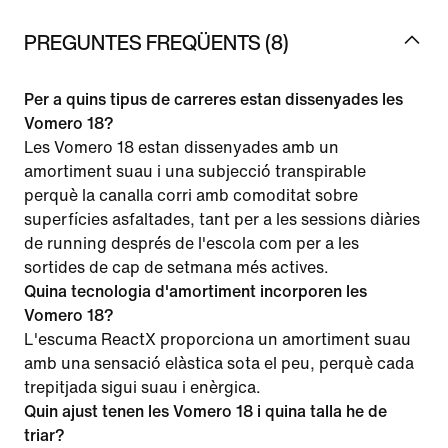
PREGUNTES FREQÜENTS (8)
Per a quins tipus de carreres estan dissenyades les
Vomero 18?
Les Vomero 18 estan dissenyades amb un
amortiment suau i una subjecció transpirable
perquè la canalla corri amb comoditat sobre
superfícies asfaltades, tant per a les sessions diàries
de running després de l'escola com per a les
sortides de cap de setmana més actives.
Quina tecnologia d'amortiment incorporen les
Vomero 18?
L'escuma ReactX proporciona un amortiment suau
amb una sensació elàstica sota el peu, perquè cada
trepitjada sigui suau i enèrgica.
Quin ajust tenen les Vomero 18 i quina talla he de
triar?