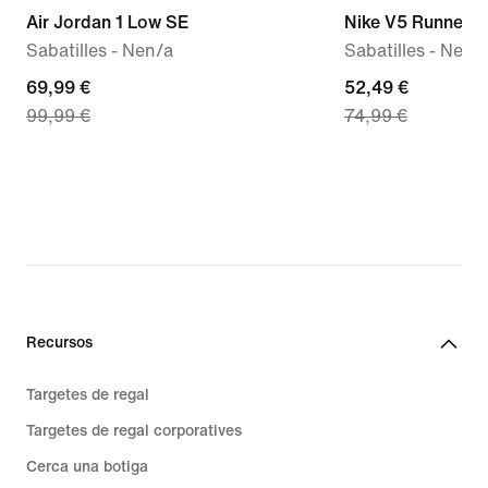
Air Jordan 1 Low SE
Nike V5 Runner 
Sabatilles - Nen/a
Sabatilles - Nen/
current
69,99 €
current
52,49 €
99,99 €
74,99 €
price
price
69,99 €,
52,49 €,
original
original
price
price
99,99 €
74,99 €
Recursos
Targetes de regal
Targetes de regal corporatives
Cerca una botiga