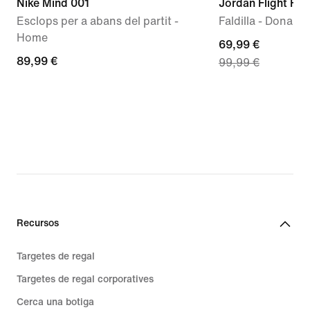
Nike Mind 001
Jordan Flight Fle
Esclops per a abans del partit -
Faldilla - Dona
Home
current
69,99 €
89,99 €
89,99 €
99,99 €
price
69,99 €,
original
price
99,99 €
Recursos
Targetes de regal
Targetes de regal corporatives
Cerca una botiga